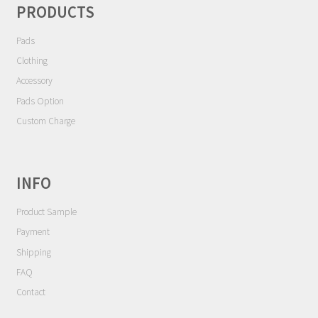
ョ
Contact
PRODUCTS
ン
Pads
Cart
Clothing
My Account
Accessory
Pads Option
Custom Charge
INFO
Product Sample
Payment
Shipping
FAQ
Contact