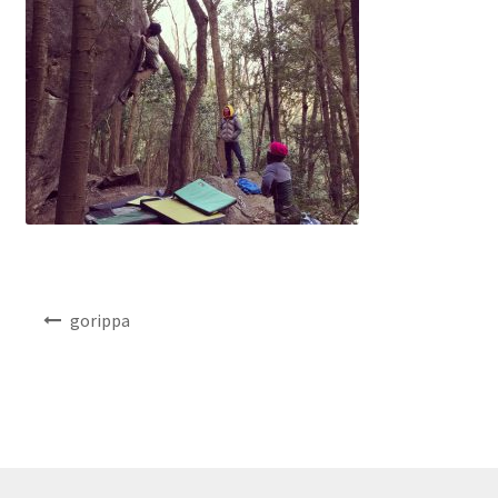
NEWS
INFO
Product Sample
Custom Order
Payment
投
gorippa
Shipping
稿
ナ
About us
ビ
ゲ
ー
FAQ
シ