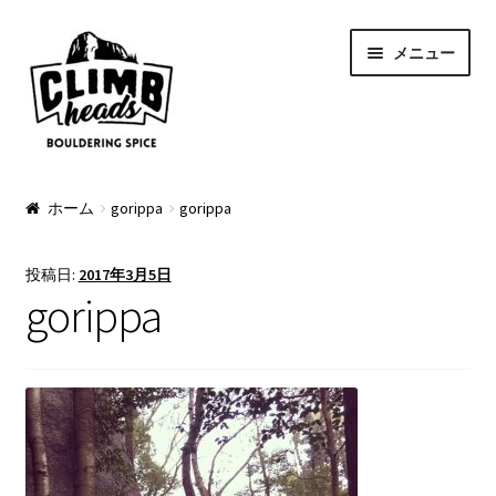
ナ
コ
メニュー
ビ
ン
ゲ
テ
ー
ン
シ
ツ
ョ
へ
PRODUCTS
ン
ス
ホーム
gorippa
gorippa
へ
キ
Pads
ス
ッ
投稿日:
2017年3月5日
キ
プ
Apparel
gorippa
ッ
プ
Bag & Accessory
Pad Option
Custom Charge