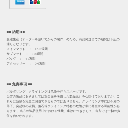
■■ 納期 ■■
受注生産（オーダーを頂いてからの製作）のため、商品発送までの期間は下記の
通りとなります。
メインマット ： 12-14週間
サブマット ： 8-10週間
バッグ ： 4-6週間
アクセサリー ： 2−3週間
■■ 免責事項 ■■
ボルダリング、クライミングは危険を伴うスポーツです。
当方の製品におきましては安全面を考慮した製品設計を心掛けておりますが、こ
れらは危険を完全に回避できるものではありません。クライミング中には不慮の
落下、突起物の破損、落石等クライミング特有の危険が常に発生する可能性があ
ります 。当方の製品使用中における怪我、事故につきまして、当方では一切の責
任を負いかねます。