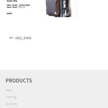
NEWS
INFO
Product Sample
投
IMG_9443
稿
Custom Order
ナ
ビ
Payment
ゲ
ー
シ
Shipping
ョ
PRODUCTS
ン
About us
Pads
FAQ
Clothing
Accessory