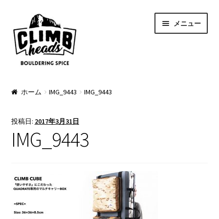
ナ
コ
メニュー
ビ
ン
ゲ
テ
ー
ン
シ
ツ
ョ
へ
PRODUCTS
ン
ス
ホーム
IMG_9443
IMG_9443
へ
キ
Pads
ス
ッ
投稿日:
2017年3月31日
キ
プ
Apparel
IMG_9443
ッ
プ
Bag & Accessory
Pad Option
Custom Charge