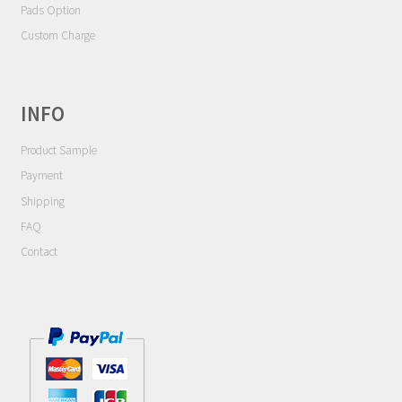
Contact
Pads Option
Custom Charge
Cart
My Account
INFO
Product Sample
Payment
Shipping
FAQ
Contact