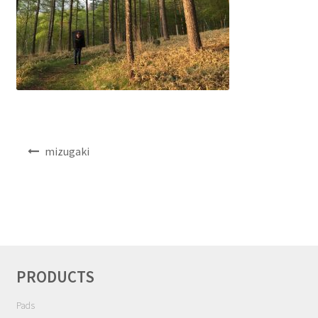
NEWS
INFO
Product Sample
Custom Order
投
mizugaki
稿
Payment
ナ
ビ
Shipping
ゲ
ー
About us
シ
ョ
PRODUCTS
ン
FAQ
Pads