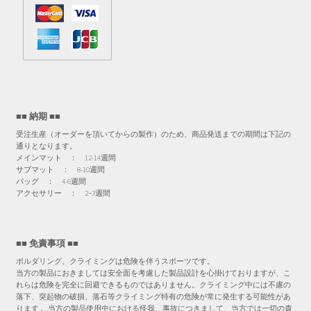
■■ 納期 ■■
受注生産（オーダーを頂いてからの製作）のため、商品発送までの期間は下記の
通りとなります。
メインマット ： 12-14週間
サブマット ： 8-10週間
バッグ ： 4-6週間
アクセサリー ： 2−3週間
■■ 免責事項 ■■
ボルダリング、クライミングは危険を伴うスポーツです。
当方の製品におきましては安全面を考慮した製品設計を心掛けておりますが、こ
れらは危険を完全に回避できるものではありません。クライミング中には不慮の
落下、突起物の破損、落石等クライミング特有の危険が常に発生する可能性があ
ります 。当方の製品使用中における怪我、事故につきまして、当方では一切の責