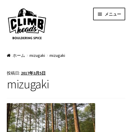
ナ
コ
メニュー
ビ
ン
ゲ
テ
ー
ン
シ
ツ
ョ
へ
PRODUCTS
ン
ス
ホーム
mizugaki
mizugaki
へ
キ
Pads
ス
ッ
投稿日:
2017年3月5日
キ
プ
Apparel
mizugaki
ッ
プ
Bag & Accessory
Pad Option
Custom Charge