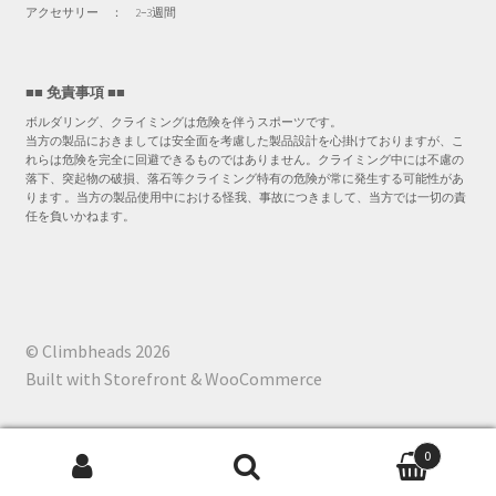
す
アクセサリー ： 2−3週間
■■ 免責事項 ■■
ボルダリング、クライミングは危険を伴うスポーツです。
当方の製品におきましては安全面を考慮した製品設計を心掛けておりますが、こ
れらは危険を完全に回避できるものではありません。クライミング中には不慮の
落下、突起物の破損、落石等クライミング特有の危険が常に発生する可能性があ
ります 。当方の製品使用中における怪我、事故につきまして、当方では一切の責
任を負いかねます。
© Climbheads 2026
Built with Storefront & WooCommerce
0
検
検索