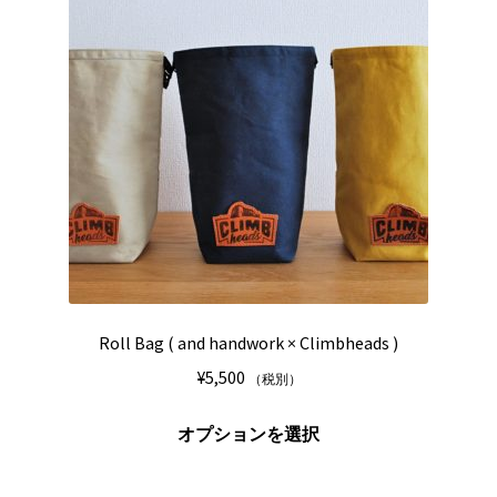
品
数
ペ
の
ー
バ
ジ
リ
か
エ
ら
ー
選
シ
択
ョ
で
ン
き
が
ま
あ
す
り
Roll Bag ( and handwork × Climbheads )
ま
¥
5,500
（税別）
す。
オ
こ
オプションを選択
プ
の
シ
商
ョ