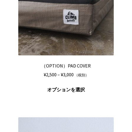
リ
選
エ
択
ー
で
シ
き
ョ
ま
ン
す
が
あ
り
（OPTION）PAD COVER
ま
価
¥
2,500
–
¥
3,000
（税別）
す。
格
オ
こ
帯:
オプションを選択
プ
の
¥2,500
シ
商
–
ョ
品
¥3,000
ン
に
は
は
商
複