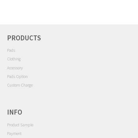
品
ン
に
は
は
商
複
品
数
PRODUCTS
ペ
の
ー
バ
Pads
ジ
リ
Clothing
か
エ
Accessory
ら
ー
選
Pads Option
シ
択
Custom Charge
ョ
で
ン
き
が
ま
あ
INFO
す
り
Product Sample
ま
す。
Payment