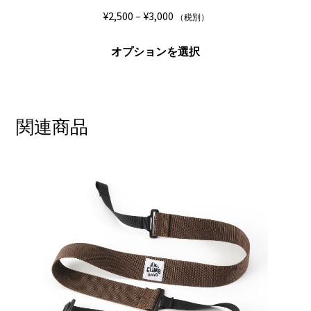
ま
価
¥
2,500
–
¥
3,000
（税別）
す。
格
オ
こ
帯:
オプションを選択
プ
の
¥2,500
シ
商
–
ョ
品
¥3,000
ン
に
関連商品
は
は
商
複
品
数
ペ
の
ー
バ
ジ
リ
か
エ
ら
ー
選
シ
択
ョ
で
ン