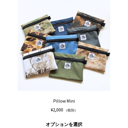
は
複
数
の
バ
リ
エ
ー
シ
ョ
ン
が
あ
り
Pillow Mini
ま
¥
2,000
（税別）
す。
オ
こ
オプションを選択
プ