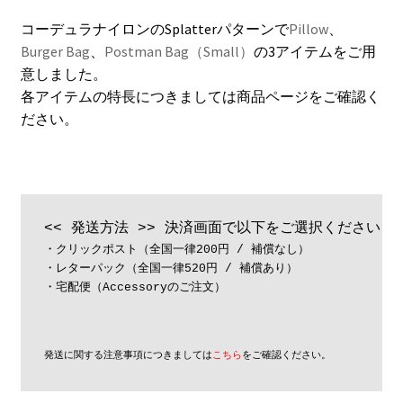
格
Contact
コーデュラナイロンのSplatterパターンで
Pillow
、
帯:
Burger Bag
、
Postman Bag（Small）
の3アイテムをご用
Cart
¥3,000
意しました。
各アイテムの特長につきましては商品ページをご確認く
–
My Account
ださい。
¥7,500
・クリックポスト（全国一律200円 / 補償なし） 

・レターパック（全国一律520円 / 補償あり） 

・宅配便（Accessoryのご注文）
発送に関する注意事項につきましては
こちら
をご確認ください。