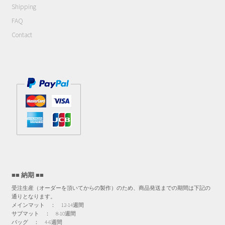
オ
Shipping
プ
FAQ
シ
Contact
ョ
ン
は
商
品
ペ
ー
ジ
か
ら
選
■■ 納期 ■■
択
受注生産（オーダーを頂いてからの製作）のため、商品発送までの期間は下記の
で
通りとなります。
き
メインマット ： 12-14週間
サブマット ： 8-10週間
ま
バッグ ： 4-6週間