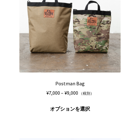
Postman Bag
価
¥
7,000
–
¥
9,000
（税別）
格
こ
帯:
オプションを選択
の
¥7,000
商
–
品
¥9,000
に