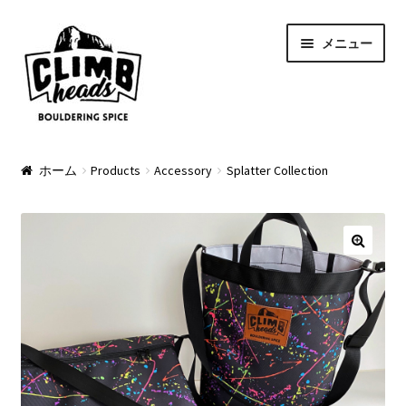
ナ
コ
メニュー
ビ
ン
ゲ
テ
ー
ン
シ
ツ
ョ
へ
PRODUCTS
ン
ス
ホーム
Products
Accessory
Splatter Collection
へ
キ
Pads
ス
ッ
キ
プ
Apparel
ッ
プ
Bag & Accessory
Pad Option
Custom Charge