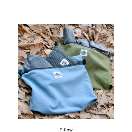
の
シ
商
ョ
品
ン
に
は
は
商
複
品
数
ペ
の
ー
バ
ジ
リ
か
エ
ら
ー
選
シ
択
ョ
で
ン
き
が
ま
あ
す
り
Pillow