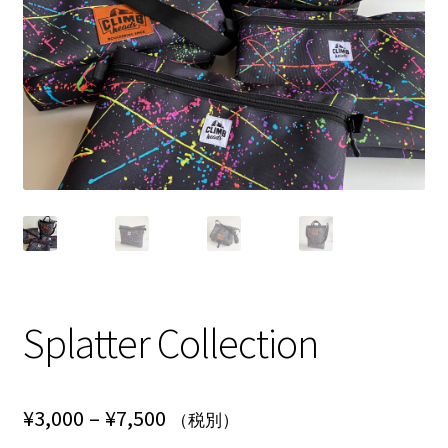
NEWS
INFO
Product Sample
Custom Order
Payment
Shipping
Splatter Collection
About us
FAQ
価
¥
3,000
–
¥
7,500
（税別）