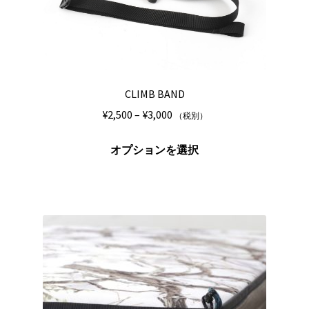
き
が
ま
あ
す
り
ま
す。
CLIMB BAND
オ
プ
価
¥
2,500
–
¥
3,000
（税別）
シ
格
こ
ョ
帯:
オプションを選択
の
ン
¥2,500
商
は
–
品
商
¥3,000
に
品
は
ペ
複
ー
数
ジ
の
か
バ
ら