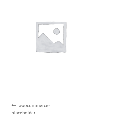
NEWS
INFO
Product Sample
Custom Order
Payment
Shipping
投
About us
woocommerce-
稿
placeholder
ナ
FAQ
ビ