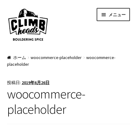
ナ
コ
メニュー
ビ
ン
ゲ
テ
ー
ン
シ
ツ
ョ
へ
PRODUCTS
ン
ス
ホーム
woocommerce-placeholder
woocommerce-
placeholder
へ
キ
Pads
ス
ッ
キ
プ
Apparel
投稿日:
2019年6月26日
ッ
woocommerce-
プ
Bag & Accessory
placeholder
Pad Option
Custom Charge