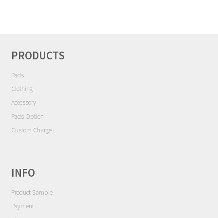
ゲ
Contact
ー
シ
Cart
ョ
ン
PRODUCTS
My Account
Pads
Clothing
Accessory
Pads Option
Custom Charge
INFO
Product Sample
Payment