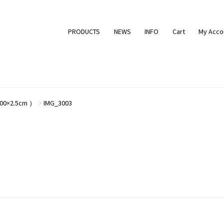
PRODUCTS
NEWS
INFO
Cart
My Acco
00×2.5cm ）
IMG_3003