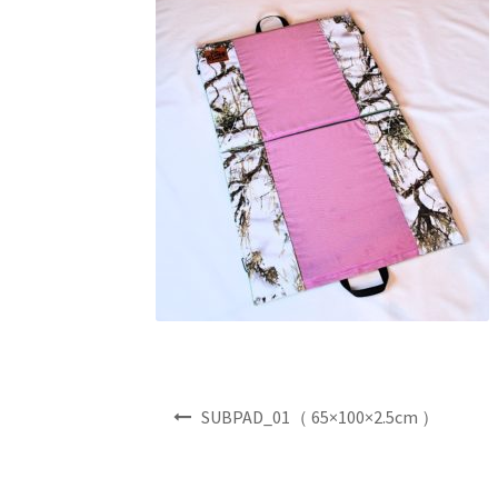
投
SUBPAD_01（ 65×100×2.5cm ）
稿
ナ
ビ