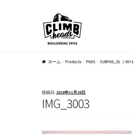
ナ
コ
ビ
ン
ゲ
テ
ー
ン
シ
ツ
ョ
へ
ン
ス
ホーム
Products
PADS
SUBPAD_01（ 65×1
へ
キ
ス
ッ
キ
プ
ッ
投稿日:
2018年11月28日
プ
IMG_3003