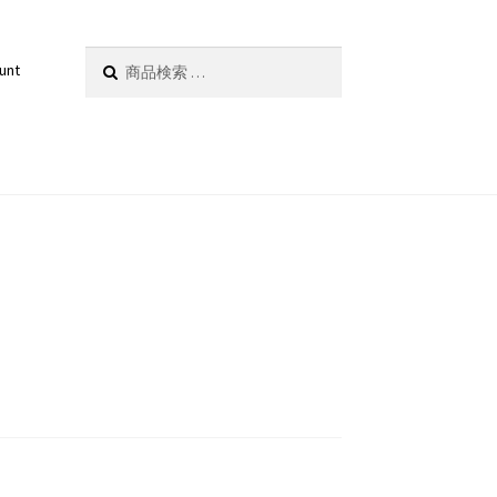
検
検索
unt
索
対
象: