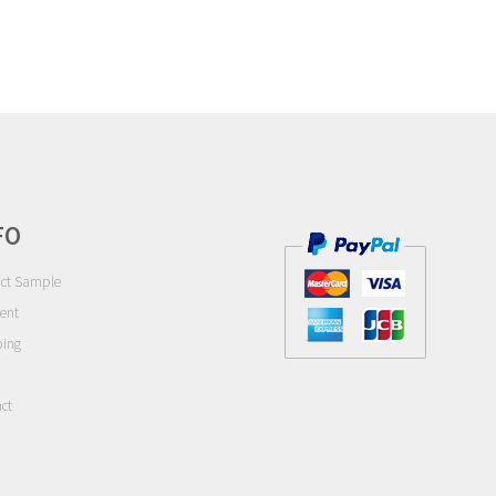
FO
ct Sample
ent
ping
ct