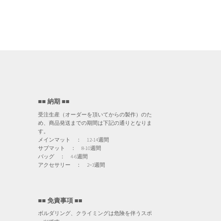
■■ 納期 ■■
受注生産（オーダーを頂いてからの製作）のた
め、商品発送までの期間は下記の通りとなりま
す。
メインマット ： 12-14週間
サブマット ： 8-10週間
バッグ ： 4-6週間
アクセサリー ： 2−3週間
■■ 免責事項 ■■
ボルダリング、クライミングは危険を伴うスポ