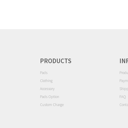
ゲ
ー
シ
ョ
ン
PRODUCTS
IN
Pads
Produ
Clothing
Paym
Accessory
Ship
Pads Option
FAQ
Custom Charge
Conta