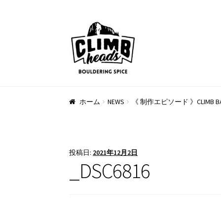
ナ
コ
ビ
ン
ゲ
テ
ー
ン
シ
ツ
ョ
へ
ン
ス
ホーム
NEWS
《 制作エピソード 》CLIMB
へ
キ
ス
ッ
キ
プ
ッ
投稿日:
2021年12月2日
プ
_DSC6816