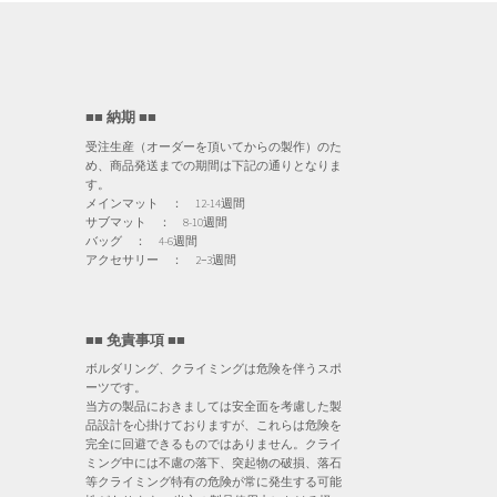
■■ 納期 ■■
受注生産（オーダーを頂いてからの製作）のた
め、商品発送までの期間は下記の通りとなりま
す。
メインマット ： 12-14週間
サブマット ： 8-10週間
バッグ ： 4-6週間
アクセサリー ： 2−3週間
■■ 免責事項 ■■
ボルダリング、クライミングは危険を伴うスポ
ーツです。
当方の製品におきましては安全面を考慮した製
品設計を心掛けておりますが、これらは危険を
完全に回避できるものではありません。クライ
ミング中には不慮の落下、突起物の破損、落石
等クライミング特有の危険が常に発生する可能