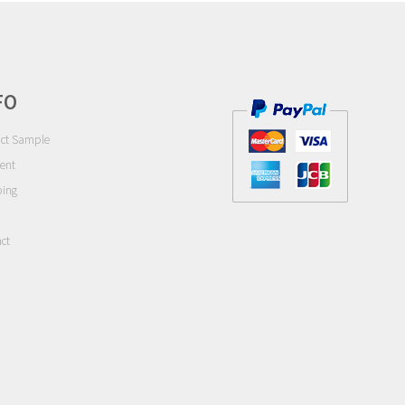
FO
ct Sample
ent
ping
ct