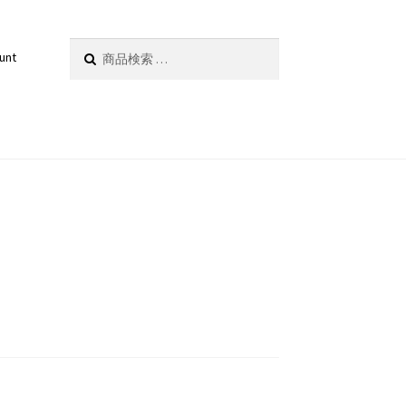
検
検索
unt
索
対
象: