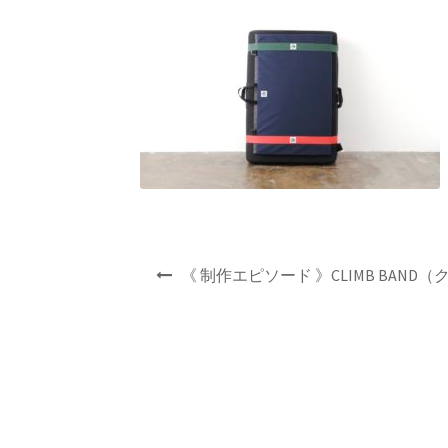
投
《 制作エピソード 》CLIMB BAND
稿
ナ
ビ
ゲ
ー
シ
ョ