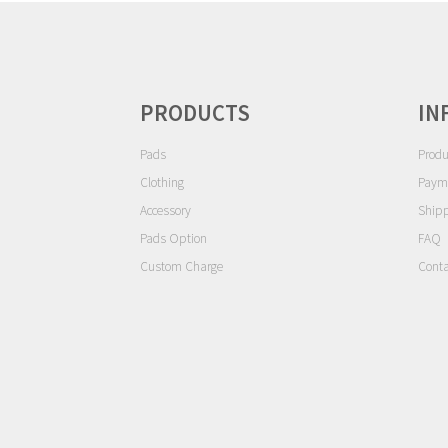
ン
PRODUCTS
IN
Pads
Produ
Clothing
Paym
Accessory
Ship
Pads Option
FAQ
Custom Charge
Conta