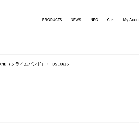
PRODUCTS
NEWS
INFO
Cart
My Acco
 BAND（クライムバンド）
_DSC6816