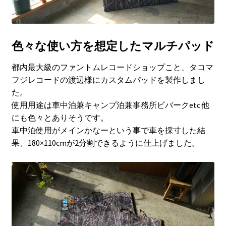
Contact
Cart
色々な使い方を想定したマルチパッド
My Account
都内最大級のファントムレコードショップこと、タコマ
フジレコードの渡辺様にカスタムパッドを製作しまし
た。
使用用途は車中泊兼キャンプ泊兼事務所ビバークetc 他
にも色々とありそうです。
車中泊使用がメインかなーという事で車を採寸した結
果、180×110cmが2分割できるように仕上げました。