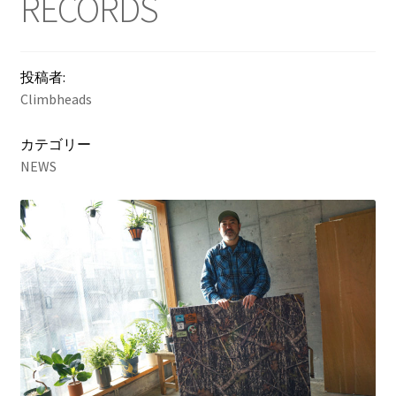
RECORDS
NEWS
INFO
投稿者:
Climbheads
Product Sample
カテゴリー
NEWS
Custom Order
Payment
Shipping
About us
FAQ