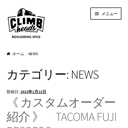
ナ
コ
メニュー
ビ
ン
ゲ
テ
ー
ン
シ
ツ
ョ
へ
PRODUCTS
ン
ス
ホーム
NEWS
へ
キ
Pads
ス
ッ
カテゴリー:
NEWS
キ
プ
Apparel
ッ
プ
Bag & Accessory
投稿日:
2022年1月21日
《 カスタムオーダー
Pad Option
紹介 》 TACOMA FUJI
Custom Charge