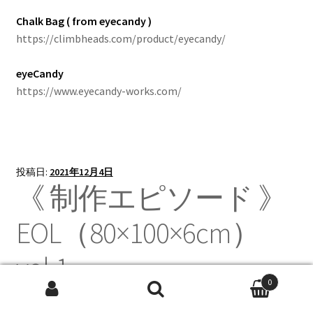
Chalk Bag ( from eyecandy )
https://climbheads.com/product/eyecandy/
eyeCandy
https://www.eyecandy-works.com/
投稿日:
2021年12月4日
《 制作エピソード 》
EOL（80×100×6cm）
vol.1
0
検
検索