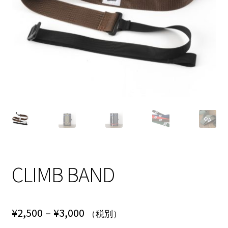
NEWS
INFO
Product Sample
Custom Order
Payment
Shipping
CLIMB BAND
About us
FAQ
価
¥
2,500
–
¥
3,000
（税別）