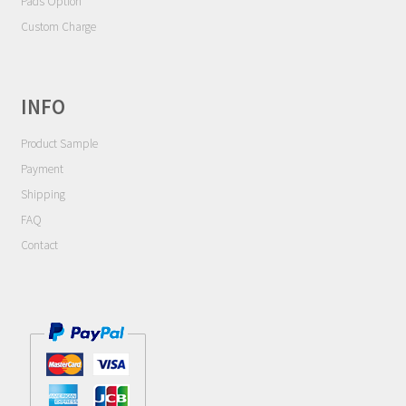
選
Pads Option
シ
択
Custom Charge
ョ
で
ン
き
が
ま
あ
INFO
す
り
Product Sample
ま
す。
Payment
オ
Shipping
プ
FAQ
シ
Contact
ョ
ン
は
商
品
ペ
ー