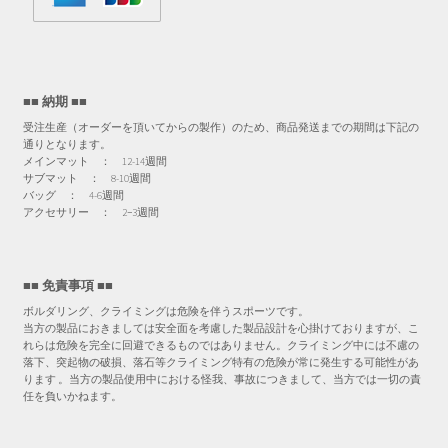
ジ
か
ら
選
■■ 納期 ■■
択
受注生産（オーダーを頂いてからの製作）のため、商品発送までの期間は下記の
で
通りとなります。
き
メインマット ： 12-14週間
サブマット ： 8-10週間
ま
バッグ ： 4-6週間
す
アクセサリー ： 2−3週間
■■ 免責事項 ■■
ボルダリング、クライミングは危険を伴うスポーツです。
当方の製品におきましては安全面を考慮した製品設計を心掛けておりますが、こ
れらは危険を完全に回避できるものではありません。クライミング中には不慮の
落下、突起物の破損、落石等クライミング特有の危険が常に発生する可能性があ
ります 。当方の製品使用中における怪我、事故につきまして、当方では一切の責
任を負いかねます。