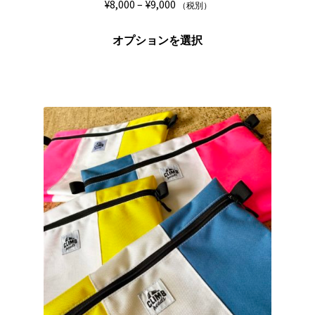
価
¥
8,000
–
¥
9,000
（税別）
す。
格
オ
こ
帯:
オプションを選択
プ
の
¥8,000
シ
商
–
ョ
品
¥9,000
ン
に
は
は
商
複
品
数
ペ
の
ー
バ
ジ
リ
か
エ
ら
ー
選
シ
択
ョ
で
ン
き
が