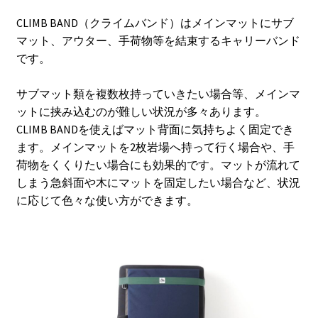
格
Contact
CLIMB BAND（クライムバンド）はメインマットにサブ
帯:
マット、アウター、手荷物等を結束するキャリーバンド
Cart
¥2,500
です。
–
My Account
サブマット類を複数枚持っていきたい場合等、メインマ
¥3,000
ットに挟み込むのが難しい状況が多々あります。
CLIMB BANDを使えばマット背面に気持ちよく固定でき
ます。メインマットを2枚岩場へ持って行く場合や、手
荷物をくくりたい場合にも効果的です。マットが流れて
しまう急斜面や木にマットを固定したい場合など、状況
に応じて色々な使い方ができます。