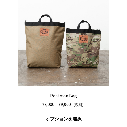
ペ
の
ー
バ
ジ
リ
か
エ
ら
ー
選
シ
択
ョ
で
ン
き
が
ま
あ
す
り
ま
す。
Postman Bag
オ
プ
価
¥
7,000
–
¥
9,000
（税別）
シ
格
こ
ョ
帯:
オプションを選択
の
ン
¥7,000