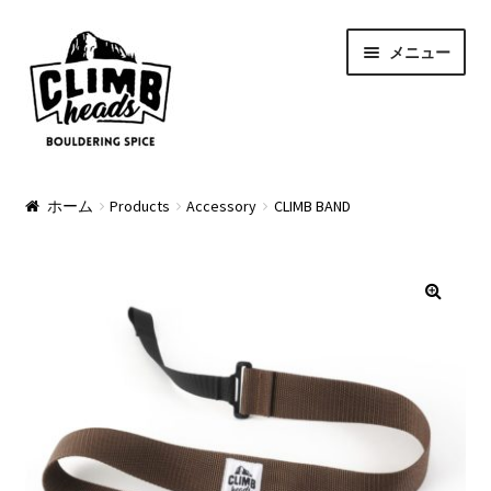
ナ
コ
メニュー
ビ
ン
ゲ
テ
ー
ン
シ
ツ
ョ
へ
PRODUCTS
ン
ス
ホーム
Products
Accessory
CLIMB BAND
へ
キ
Pads
ス
ッ
キ
プ
Apparel
ッ
プ
Bag & Accessory
Pad Option
Custom Charge