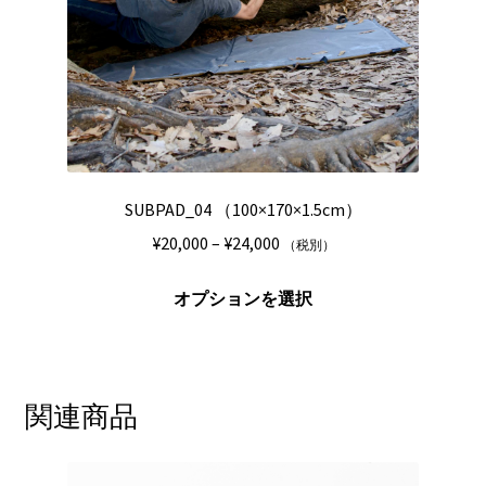
エ
ら
ー
選
シ
択
ョ
で
ン
き
が
ま
あ
す
り
SUBPAD_04 （100×170×1.5cm）
ま
価
¥
20,000
–
¥
24,000
（税別）
す。
格
オ
こ
帯:
オプションを選択
プ
の
¥20,000
シ
商
–
ョ
品
¥24,000
ン
に
関連商品
は
は
商
複
品
数