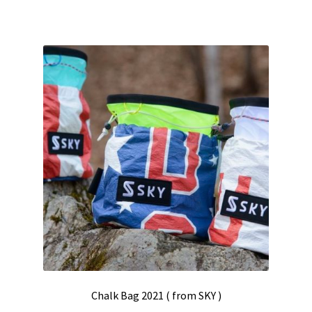
商
は
–
品
商
¥9,000
に
品
は
ペ
複
ー
数
ジ
の
か
バ
ら
リ
選
エ
択
ー
で
シ
き
ョ
ま
ン
す
が
あ
り
Chalk Bag 2021 ( from SKY )
ま