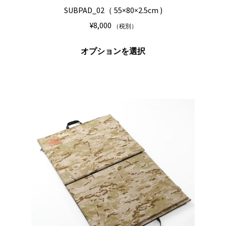
SUBPAD_02（ 55×80×2.5cm )
¥
8,000
（税別）
こ
オプションを選択
の
商
品
に
は
複
数
の
バ
リ
エ
ー
シ
ョ