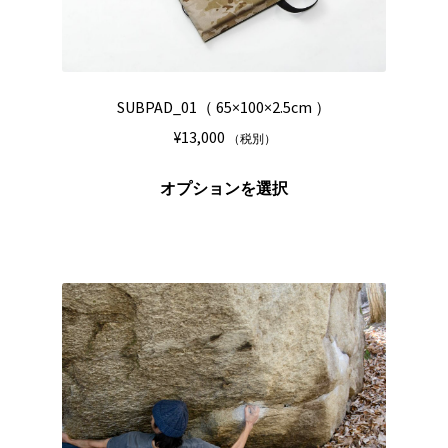
ン
が
あ
り
SUBPAD_01（ 65×100×2.5cm ）
ま
¥
13,000
（税別）
す。
オ
こ
オプションを選択
プ
の
シ
商
ョ
品
ン
に
は
は
商
複
品
数
ペ
の
ー
バ
ジ
リ
か