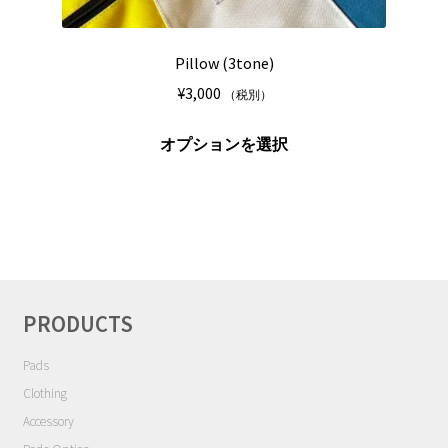
ま
あ
す
り
Pillow (3tone)
ま
¥
3,000
（税別）
す。
オ
こ
オプションを選択
プ
の
シ
商
ョ
品
ン
に
は
は
商
複
品
数
PRODUCTS
ペ
の
ー
バ
Pads
ジ
リ
Clothing
か
エ
Accessory
ら
ー