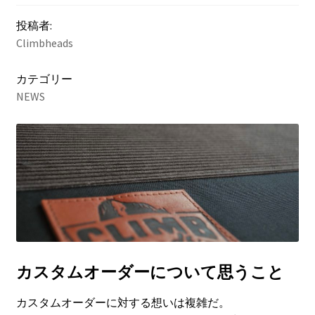
NEWS
投稿者:
Climbheads
INFO
カテゴリー
NEWS
Product Sample
Custom Order
Payment
Shipping
About us
カスタムオーダーについて思うこと
FAQ
カスタムオーダーに対する想いは複雑だ。