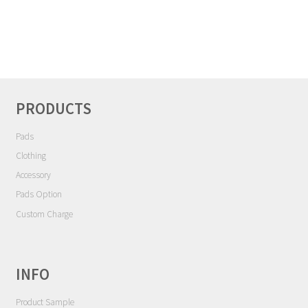
ゲ
ー
シ
ョ
ン
PRODUCTS
Pads
Clothing
Accessory
Pads Option
Custom Charge
INFO
Product Sample