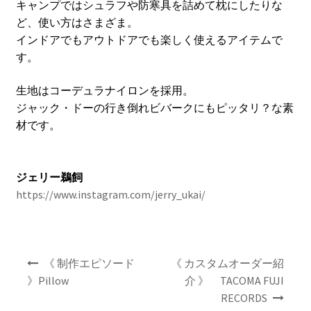
キャンプではシュラフや防寒具を詰めて枕にしたりな
ど、使い方はさまざま。
インドアでもアウトドアでも楽しく使えるアイテムで
す。
生地はコーデュラナイロンを採用。
ジャック・ドーの行き倒れビバークにもピッタリ？な素
材です。
ジェリー鵜飼
https://www.instagram.com/jerry_ukai/
投
《 制作エピソード
《 カスタムオーダー紹
稿
》Pillow
介 》 TACOMA FUJI
ナ
RECORDS
ビ