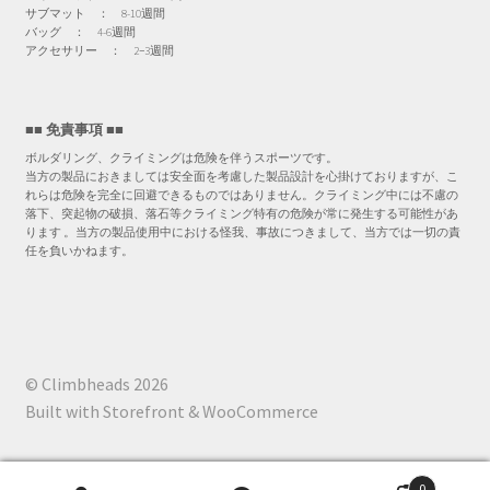
サブマット ： 8-10週間
バッグ ： 4-6週間
アクセサリー ： 2−3週間
■■ 免責事項 ■■
ボルダリング、クライミングは危険を伴うスポーツです。
当方の製品におきましては安全面を考慮した製品設計を心掛けておりますが、こ
れらは危険を完全に回避できるものではありません。クライミング中には不慮の
落下、突起物の破損、落石等クライミング特有の危険が常に発生する可能性があ
ります 。当方の製品使用中における怪我、事故につきまして、当方では一切の責
任を負いかねます。
© Climbheads 2026
Built with Storefront & WooCommerce
0