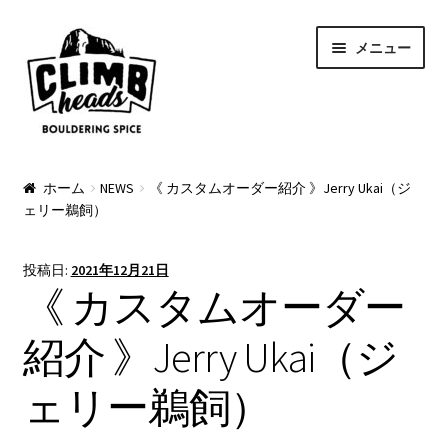
ナ
コ
メニュー
ビ
ン
ゲ
テ
ー
ン
シ
ツ
ョ
へ
PRODUCTS
ン
ス
ホーム
NEWS
《 カスタムオーダー紹介 》Jerry Ukai（ジ
ェリー鵜飼）
へ
キ
Pads
ス
ッ
キ
プ
Apparel
投稿日:
2021年12月21日
ッ
《 カスタムオーダー
プ
Bag & Accessory
紹介 》Jerry Ukai（ジ
Pad Option
ェリー鵜飼）
Custom Charge