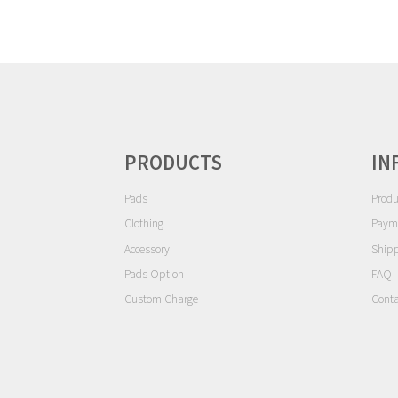
は
商
品
ペ
ー
ジ
か
ら
PRODUCTS
IN
選
択
Pads
Produ
で
Clothing
Paym
き
ま
Accessory
Ship
す
Pads Option
FAQ
Custom Charge
Conta