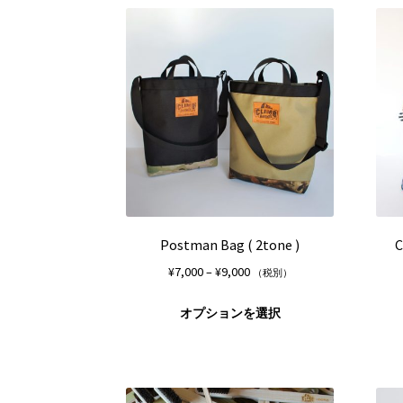
シ
に
ョ
は
ン
複
は
数
商
の
品
バ
ペ
リ
ー
エ
ジ
ー
か
シ
ら
ョ
選
ン
択
が
Postman Bag ( 2tone )
C
で
あ
価
¥
7,000
–
¥
9,000
（税別）
き
り
格
ま
ま
こ
帯:
オプションを選択
す
す。
の
¥7,000
オ
商
–
プ
品
¥9,000
シ
に
ョ