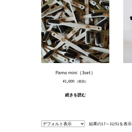
は
ン
複
は
数
商
の
品
バ
ペ
リ
ー
エ
ジ
ー
か
シ
ら
ョ
選
ン
択
が
Pamo mini（3set）
で
あ
¥
1,000
（税別）
き
り
ま
ま
続きを読む
す
す。
オ
プ
シ
ョ
結果の17～32/51を
ン