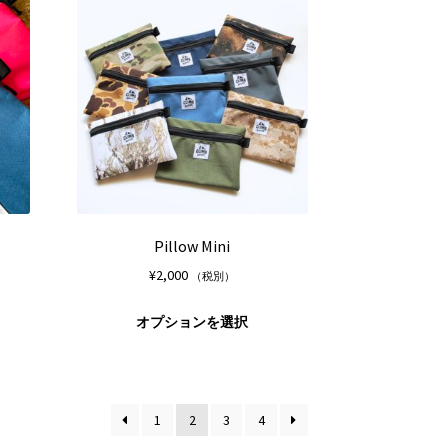
は
は
ン
ン
複
複
は
は
数
数
商
商
の
の
品
品
バ
バ
ペ
ペ
リ
リ
ー
ー
エ
エ
ジ
ジ
ー
ー
か
か
シ
シ
ら
ら
ョ
ョ
選
選
ン
ン
択
択
が
が
Pillow Mini
で
で
あ
あ
¥
2,000
（税別）
き
き
り
り
ま
ま
ま
ま
こ
こ
オプションを選択
す
す
す。
す。
の
の
オ
オ
商
商
プ
プ
品
品
シ
シ
に
に
ョ
ョ
1
2
3
4
は
は
ン
ン
複
複