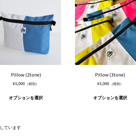
は
ン
複
は
数
商
の
品
バ
ペ
リ
ー
エ
ジ
ー
か
シ
ら
ョ
選
ン
択
が
Pillow (2tone)
Pillow (3tone)
で
あ
¥
3,000
¥
3,000
（税別）
（税別）
き
り
ま
ま
こ
オプションを選択
オプションを選択
す
す。
の
オ
商
プ
品
シ
に
ョ
表示しています
は
ン
複