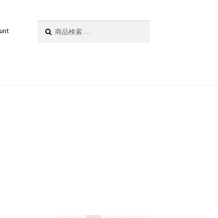
検
検索
unt
索
対
象: