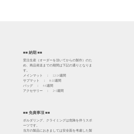
は
は
数
数
商
商
の
の
品
品
バ
バ
ペ
ペ
リ
リ
ー
ー
エ
エ
ジ
ジ
ー
ー
か
か
シ
シ
ら
ら
ョ
ョ
■■ 納期 ■■
選
選
ン
ン
受注生産（オーダーを頂いてからの製作）のた
択
択
が
が
め、商品発送までの期間は下記の通りとなりま
で
で
す。
あ
あ
メインマット ： 12-14週間
き
き
り
り
サブマット ： 8-10週間
ま
ま
ま
ま
バッグ ： 4-6週間
す
す
す。
す。
アクセサリー ： 2−3週間
オ
オ
プ
プ
シ
シ
■■ 免責事項 ■■
ョ
ョ
ボルダリング、クライミングは危険を伴うスポ
ン
ン
ーツです。
は
は
当方の製品におきましては安全面を考慮した製