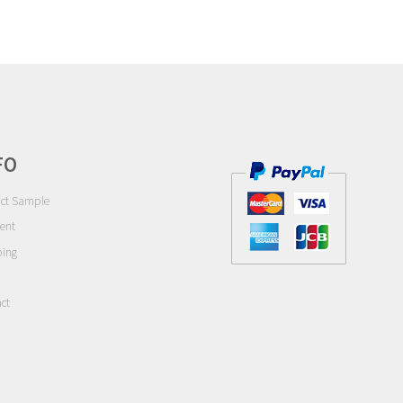
は
数
商
の
品
バ
ペ
リ
ー
エ
ジ
ー
か
シ
ら
ョ
FO
選
ン
択
が
ct Sample
で
あ
ent
き
り
ま
ping
ま
す
す。
オ
ct
プ
シ
ョ
ン
は