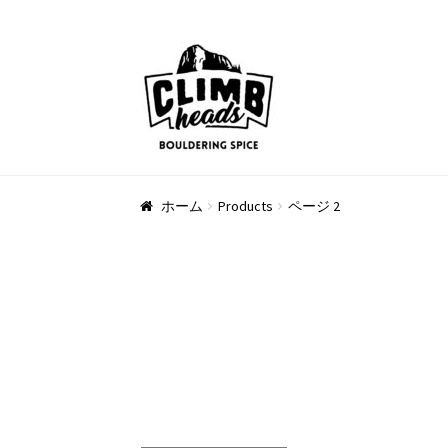
ナ
コ
ビ
ン
ゲ
テ
ー
ン
シ
ツ
ョ
へ
ン
ス
ホーム
Products
ページ 2
へ
キ
ス
ッ
キ
プ
ッ
プ