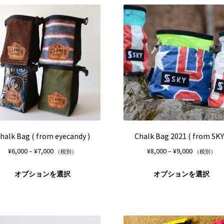
シ
に
ョ
は
ン
複
は
数
商
の
品
バ
ペ
リ
ー
エ
ジ
ー
か
シ
ら
ョ
選
ン
択
が
halk Bag ( from eyecandy )
Chalk Bag 2021 ( from SKY
で
あ
価
価
¥
6,000
–
¥
7,000
¥
8,000
–
¥
9,000
（税別）
（税別）
き
り
格
格
ま
ま
こ
帯:
帯:
オプションを選択
オプションを選択
す
す。
の
¥6,000
¥8,000
オ
商
–
–
プ
品
¥7,000
¥9,000
シ
に
ョ