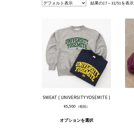
結果の17～32/51を
SWEAT ( UNIVERSITY YOSEMITE )
¥
5,500
（税別）
こ
オプションを選択
の
商