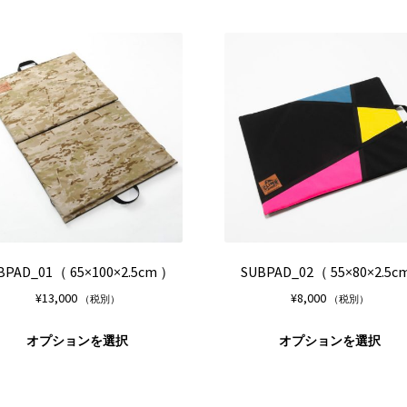
品
に
は
複
数
の
バ
リ
エ
ー
シ
ョ
ン
が
BPAD_01（ 65×100×2.5cm ）
SUBPAD_02（ 55×80×2.5cm
あ
¥
13,000
¥
8,000
（税別）
（税別）
り
ま
こ
オプションを選択
オプションを選択
す。
の
オ
商
プ
品