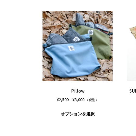
品
に
は
複
数
の
バ
リ
エ
ー
シ
ョ
ン
が
Pillow
SU
あ
価
¥
2,500
–
¥
3,000
（税別）
り
格
ま
こ
帯:
オプションを選択
す。
の
¥2,500
オ
商
–
プ
品
¥3,000