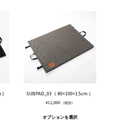
品
品
¥19,000
に
に
は
は
複
複
数
数
の
の
バ
バ
リ
リ
エ
エ
ー
ー
シ
シ
ョ
ョ
ン
ン
が
が
 )
SUBPAD_03（ 80×100×1.5cm ）
あ
あ
¥
12,000
（税別）
り
り
ま
ま
こ
こ
オプションを選択
す。
す。
の
の
オ
オ
商
商
プ
プ
品
品