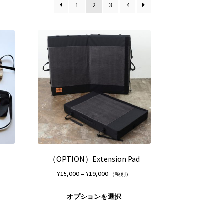
1
2
3
4
（OPTION）Extension Pad
価
¥
15,000
–
¥
19,000
（税別）
格
こ
こ
帯:
オプションを選択
の
の
¥15,000
商
商
–