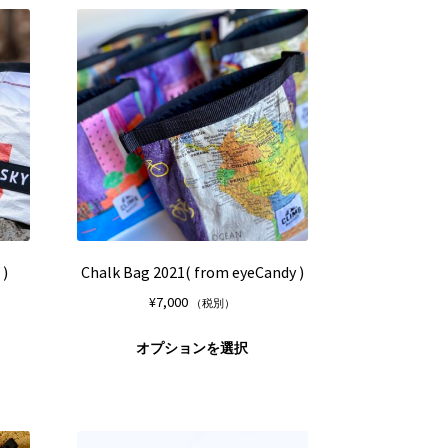
シ
シ
に
に
ョ
ョ
は
は
ン
ン
複
複
は
は
数
数
商
商
の
の
品
品
バ
バ
ペ
ペ
リ
リ
ー
ー
エ
エ
ジ
ジ
ー
ー
か
か
シ
シ
ら
ら
ョ
ョ
選
選
ン
ン
択
択
が
が
 )
Chalk Bag 2021( from eyeCandy )
で
で
あ
あ
¥
7,000
（税別）
き
き
り
り
ま
ま
ま
ま
こ
こ
オプションを選択
す
す
す。
す。
の
の
オ
オ
商
商
プ
プ
品
品
シ
シ
に
に
ョ
ョ